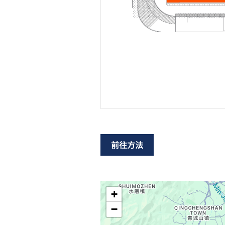
前往方法
+
−