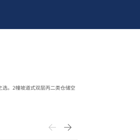
之选。2幢坡道式双层丙二类仓储空